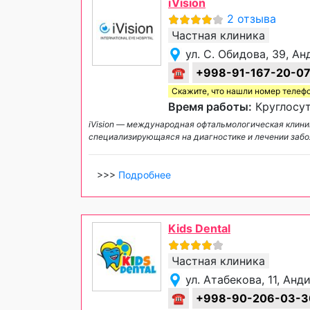
iVision
2 отзыва
Частная клиника
ул. С. Обидова, 39, А
☎
+998-91-167-20-0
Скажите, что нашли номер телеф
Время работы:
Круглосут
iVision — международная офтальмологическая клини
специализирующаяся на диагностике и лечении забо
>>>
Подробнее
Kids Dental
Частная клиника
ул. Атабекова, 11, Анд
☎
+998-90-206-03-3