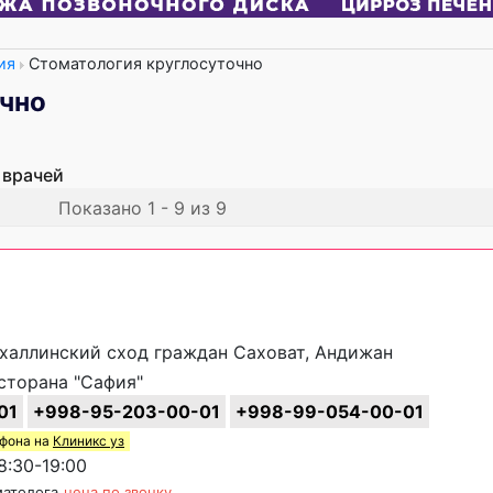
ия
Стоматология круглосуточно
очно
 врачей
Показано 1 - 9 из 9
махаллинский сход граждан Саховат, Андижан
сторана "Сафия"
01
+998-95-203-00-01
+998-99-054-00-01
ефона на
Клиникс уз
:30-19:00
матолога
цена по звонку