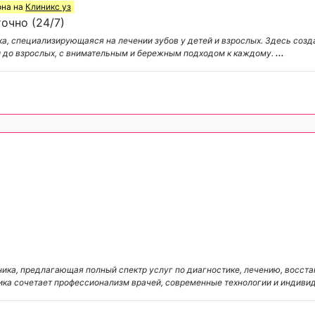
она на
Клиникс уз
очно (24/7)
ка, специализирующаяся на лечении зубов у детей и взрослых. Здесь соз
й до взрослых, с внимательным и бережным подходом к каждому.
...
ика, предлагающая полный спектр услуг по диагностике, лечению, восст
иника сочетает профессионализм врачей, современные технологии и индив