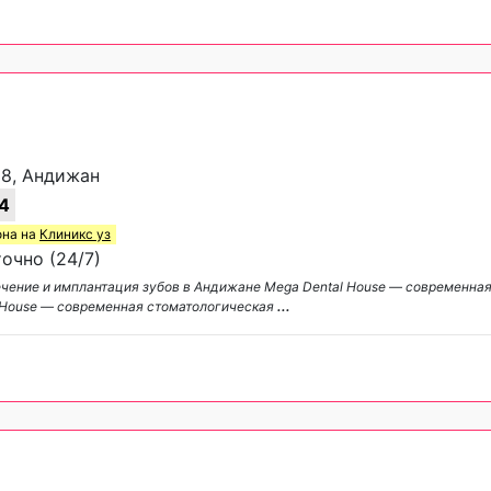
58, Андижан
4
она на
Клиникс уз
очно (24/7)
ечение и имплантация зубов в Андижане Mega Dental House — современна
 House — современная стоматологическая
...