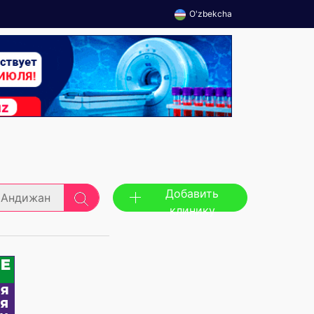
O'zbekcha
Добавить
Андижан
клинику