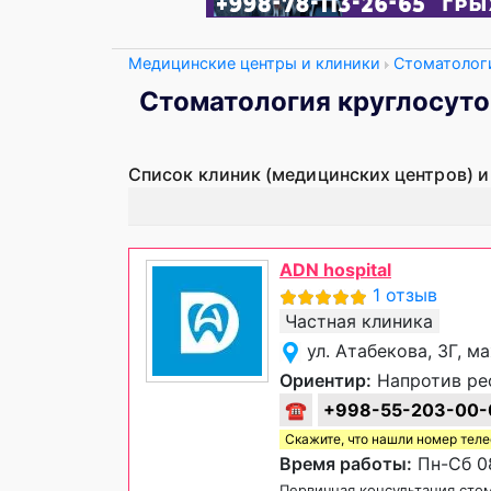
Медицинские центры и клиники
Стоматолог
Стоматология круглосут
Список клиник (медицинских центров) и
ADN hospital
1 отзыв
Частная клиника
ул. Атабекова, 3Г, 
Ориентир:
Напротив ре
☎
+998-55-203-00-
Скажите, что нашли номер тел
Время работы:
Пн-Сб 08
Первичная консультация сто