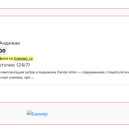
, Андижан
00
ефона на
Клиникс уз
точно (24/7)
 и имплантация зубов в Андижане Dental Amin — современная стоматологич
ская клиника, пре
...