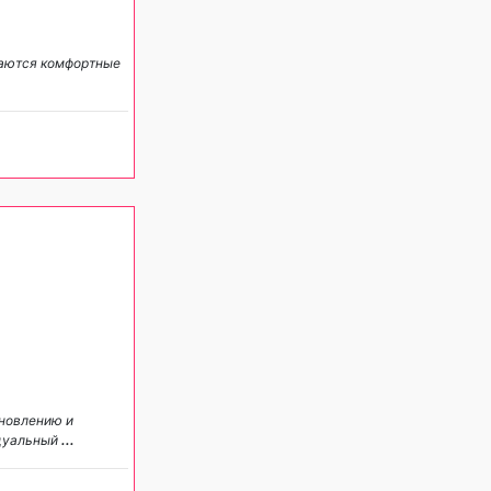
даются комфортные
ановлению и
идуальный
...