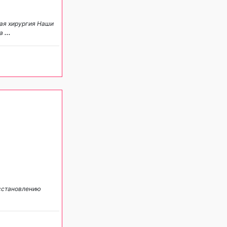
вая хирургия Наши
ва
...
осстановлению