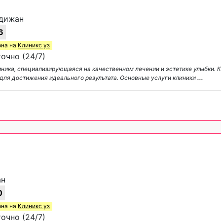
ндижан
6
она на
Клиникс уз
очно (24/7)
ника, специализирующаяся на качественном лечении и эстетике улыбки. К
для достижения идеального результата. Основные услуги клиники
...
ан
0
она на
Клиникс уз
очно (24/7)