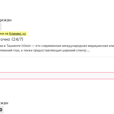
ндижан
7
она на
Клиникс уз
очно (24/7)
ка в Ташкенте iVision — это современная международная медицинская кли
леваний глаз, а также предоставляющая широкий спектр
...
ижан
0