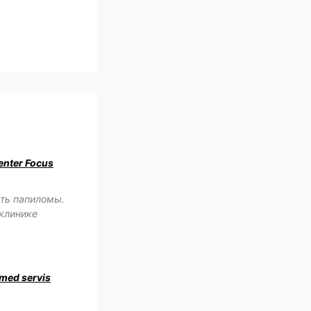
enter Focus
сть папиломы.
 клинике
med servis