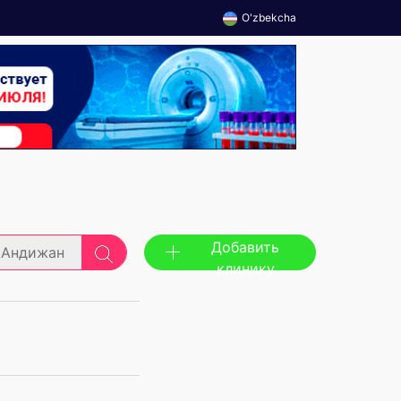
O'zbekcha
Добавить
Андижан
клинику