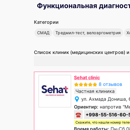
Функциональная диагнос
Категории
СМАД
Тредмил-тест, велоэргометрия
Х
Список клиник (медицинских центров) и
Sehat clinic
8 отзывов
Частная клиника
ул. Ахмада Дониша, 
Ориентир:
напротив "М
☎
+998-55-516-60-
Скажите, что нашли номер тел
Время работы:
Пн-Сб 08