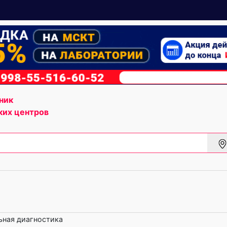
ник
ких центров
ная диагностика