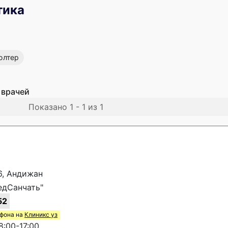
тика
олтер
 врачей
Показано 1 - 1 из 1
6, Андижан
едСанчать"
52
ефона на
Клиникс уз
:00-17:00