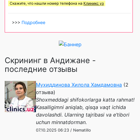
Скажите, что нашли номер телефона на
Клиникс уз
>>>
Подробнее
Скрининг в Андижане -
последние отзывы
Мухиддинова Хилола Хамдамовна
(2
отзыва)
Shoxmeddagi shifokorlarga katta rahmat!
Kasalligimni aniqlab, qisqa vaqt ichida
davolashdi. Ularning tajribasi va e’tibori
uchun minnatdorman.
07.10.2025 06:23 / Nematillo