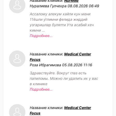
Название клиники:
NurMed
Нуралиева Гулчехра
08.08.2026 06:49
Ассалому алекум хайли кун мени
11ёшли у́глимни фелида жиддий
узгаришлар буляпти Ута асабий хеч
кимни ...
Подробнее...
Название клиники:
Medical Center
Focus
Роза Ибрагимова
05.08.2026 11:16
Здравствуйте. Вокруг глаз есть
папиломы. Можно ли удалить их у вас
в клинике
Подробнее...
Название клиники:
Medical Center
Focus