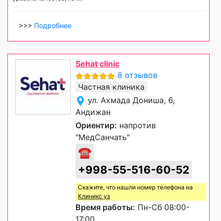
>>>
Подробнее
Sehat clinic
8 отзывов
Частная клиника
ул. Ахмада Дониша, 6,
Андижан
Ориентир:
напротив
"МедСанчать"
☎
+998-55-516-60-52
Скажите, что нашли номер телефона на
Клиникс уз
Время работы:
Пн-Сб 08:00-
17:00