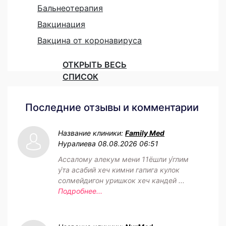
Бальнеотерапия
Вакцинация
Вакцина от коронавируса
ОТКРЫТЬ ВЕСЬ
СПИСОК
Последние отзывы и комментарии
Название клиники:
Family Med
Нуралиева
08.08.2026 06:51
Ассалому алекум мени 11ёшли у́глим
у́та асабий хеч кимни гапига кулок
солмейдигон уришкок хеч кандей ...
Подробнее...