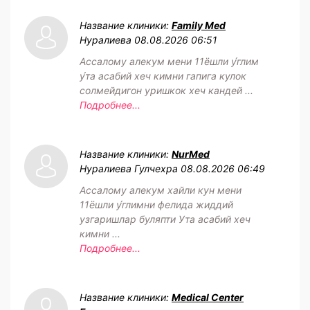
Название клиники:
Family Med
Нуралиева
08.08.2026 06:51
Ассалому алекум мени 11ёшли у́глим
у́та асабий хеч кимни гапига кулок
солмейдигон уришкок хеч кандей ...
Подробнее...
Название клиники:
NurMed
Нуралиева Гулчехра
08.08.2026 06:49
Ассалому алекум хайли кун мени
11ёшли у́глимни фелида жиддий
узгаришлар буляпти Ута асабий хеч
кимни ...
Подробнее...
Название клиники:
Medical Center