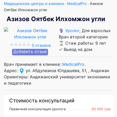
Медицинские центры и клиники
MedicalPro
Азизов
Оятбек Илхомжон угли
Азизов Оятбек Илхомжон угли
⚕️
Уролог
, Для взрослых
Врач второй категории
⌛ Стаж работы: 9 лет
0 отзывов
✓ Выезд на дом
Добавить отзыв
Врач принимает в клинике:
MedicalPro
.
Адрес:
ул. Абдулазиза Юлдашева, 51, , Андижан
Ориентиры: Андижанский университет экономики
и педагогики
Стоимость консультаций
Первичная консультация уролога
60 000 сум