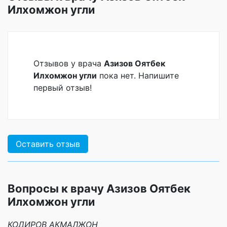
Илхомжон угли
Отзывов у врача
Азизов Оятбек
Илхомжон угли
пока нет. Напишите
первый отзыв!
Оставить отзыв
Вопросы к врачу Азизов Оятбек
Илхомжон угли
КОДИРОВ АКМАЛЖОН