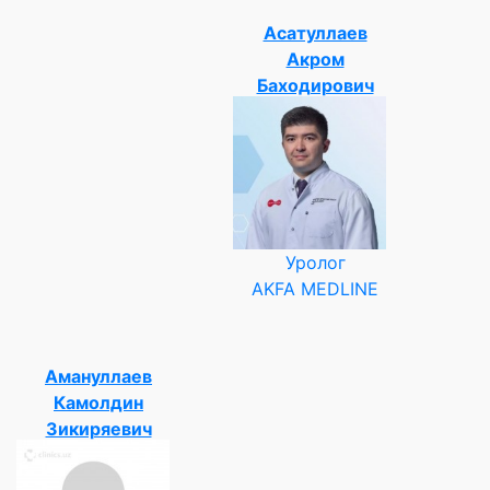
Асатуллаев
Акром
Баходирович
Уролог
AKFA MEDLINE
Амануллаев
Камолдин
Зикиряевич