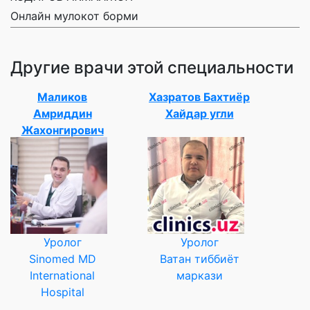
Онлайн мулокот борми
Другие врачи этой специальности
Маликов
Хазратов Бахтиёр
Амриддин
Хайдар угли
Жахонгирович
Уролог
Уролог
Sinomed MD
Ватан тиббиёт
International
маркази
Hospital