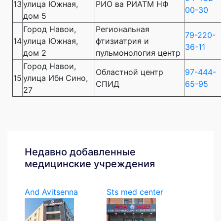
13
улица Южная,
РИО ва РИАТМ НФ
00-30
дом 5
Город Навои,
Региональная
79-220-
14
улица Южная,
фтизиатрия и
36-11
дом 2
пульмонология центр
Город Навои,
Областной центр
97-444-
15
улица Ибн Сино,
СПИД
65-95
27
Недавно добавленные
медицинские учреждения
And Avitsenna
Sts med center