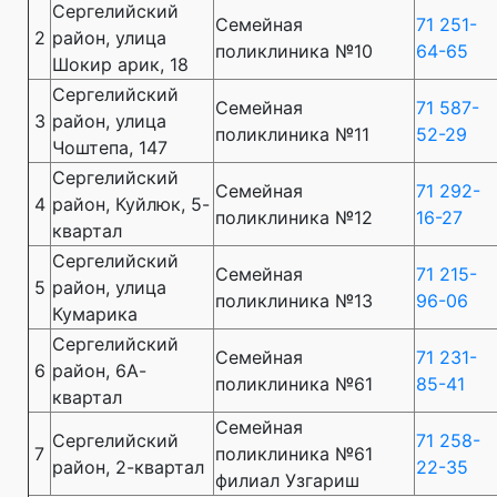
Сергелийский
Семейная
71 251-
2
район, улица
поликлиника №10
64-65
Шокир арик, 18
Сергелийский
Семейная
71 587-
3
район, улица
поликлиника №11
52-29
Чоштепа, 147
Сергелийский
Семейная
71 292-
4
район, Куйлюк, 5-
поликлиника №12
16-27
квартал
Сергелийский
Семейная
71 215-
5
район, улица
поликлиника №13
96-06
Кумарика
Сергелийский
Семейная
71 231-
6
район, 6А-
поликлиника №61
85-41
квартал
Семейная
Сергелийский
71 258-
7
поликлиника №61
район, 2-квартал
22-35
филиал Узгариш