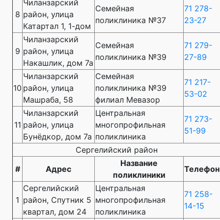
Чиланзарский
Семейная
71 278-
8
район, улица
поликлиника №37
23-27
Катартал 1, 1-дом
Чиланзарский
Семейная
71 279-
9
район, улица
поликлиника №39
27-89
Накашлик, дом 7а
Чиланзарский
Семейная
71 217-
10
район, улица
поликлиника №39
53-02
Машраба, 58
филиал Мевазор
Чиланзарский
Центральная
71 273-
11
район, улица
многопрофильная
51-99
Бунёдкор, дом 7а
поликлиника
Cергелийский район
Название
#
Адрес
Телефон
поликлиники
Сергелийский
Центральная
71 258-
1
район, Спутник 5
многопрофильная
14-15
квартал, дом 24
поликлиника