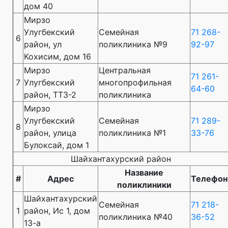
дом 40
Мирзо
Улугбекский
Семейная
71 268-
6
район, ул
поликлиника №9
92-97
Кохисим, дом 16
Мирзо
Центральная
71 261-
7
Улугбекский
многопрофильная
64-60
район, ТТЗ-2
поликлиника
Мирзо
Улугбекский
Семейная
71 289-
8
район, улица
поликлиника №1
33-76
Булоксай, дом 1
Шайхантахурский район
Название
#
Адрес
Телефон
поликлиники
Шайхантахурский
Семейная
71 218-
1
район, Ис 1, дом
поликлиника №40
36-52
13-а