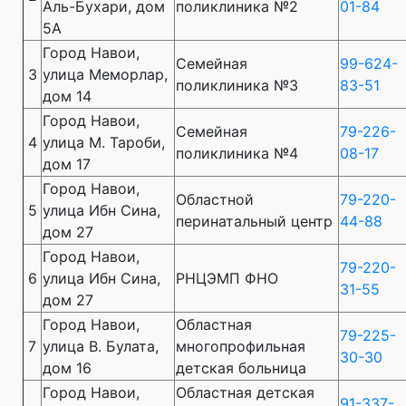
Аль-Бухари, дом
поликлиника №2
01-84
5А
Город Навои,
Семейная
99-624-
3
улица Меморлар,
поликлиника №3
83-51
дом 14
Город Навои,
Семейная
79-226-
4
улица М. Тароби,
поликлиника №4
08-17
дом 17
Город Навои,
Областной
79-220-
5
улица Ибн Сина,
перинатальный центр
44-88
дом 27
Город Навои,
79-220-
6
улица Ибн Сина,
РНЦЭМП ФНО
31-55
дом 27
Город Навои,
Областная
79-225-
7
улица В. Булата,
многопрофильная
30-30
дом 16
детская больница
Город Навои,
Областная детская
91-337-