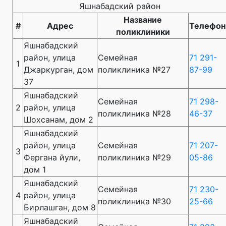
Яшнабадский район
Название
#
Адрес
Телефон
поликлиники
Яшнабадский
район, улица
Семейная
71 291-
1
Джаркурган, дом
поликлиника №27
87-99
37
Яшнабадский
Семейная
71 298-
2
район, улица
поликлиника №28
46-37
Шохсанам, дом 2
Яшнабадский
район, улица
Семейная
71 207-
3
Фергана йули,
поликлиника №29
05-86
дом 1
Яшнабадский
Семейная
71 230-
4
район, улица
поликлиника №30
25-66
Бирлашган, дом 8
Яшнабадский