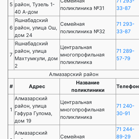
Семейная
71 293-
5
район, Тузель 1-
поликлиника №31
33-87
40 А-дом
Яшнабадский
Семейная
71 293-
6
район, улица Ош,
поликлиника №32
33-87
дом 24
Яшнабадский
Центральная
район, улица
71 289-
7
многопрофильная
Махтумкули, дом
57-79
поликлиника
2
Алмазарский район
Название
#
Адрес
Телефон
поликлиники
Алмазарский
Центральная
район, улица
71 240-
1
многопрофильная
Гафура Гулома,
30-91
поликлиника
дом 19
71 244-
Алмазарский
Семейная
89-29