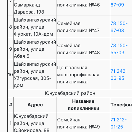
7
Самарканд
поликлиника №46
67-09
Дарвоза, 198
Шайхантахурский
Семейная
78 150-
8
район, улица
поликлиника №47
67-03
Фуркат, 10А-дом
Шайхантахурский
Семейная
78 150-
9
район, улица
поликлиника №48
55-03
Абая 5
Шайхантахурский
Центральная
район, улица
71 242-
10
многопрофильная
Уйгурская, 305-
06-95
поликлиника
дом
Юнусабадский район
Название
#
Адрес
Телефон
поликлиники
Юнусабадский
Семейная
71 212-
1
район, улица
поликлиника №49
01-25
О.Зокирова, 88