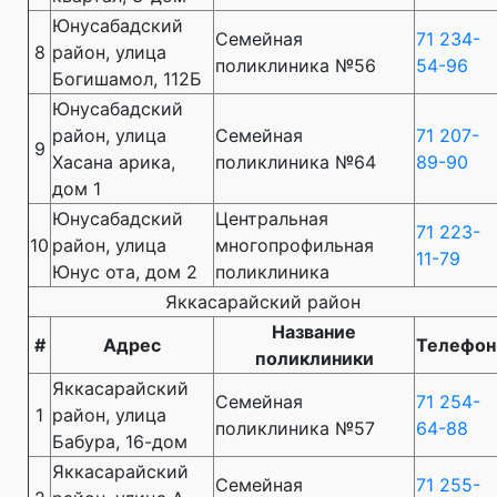
Юнусабадский
Семейная
71 234-
8
район, улица
поликлиника №56
54-96
Богишамол, 112Б
Юнусабадский
район, улица
Семейная
71 207-
9
Хасана арика,
поликлиника №64
89-90
дом 1
Юнусабадский
Центральная
71 223-
10
район, улица
многопрофильная
11-79
Юнус ота, дом 2
поликлиника
Яккасарайский район
Название
#
Адрес
Телефон
поликлиники
Яккасарайский
Семейная
71 254-
1
район, улица
поликлиника №57
64-88
Бабура, 16-дом
Яккасарайский
Семейная
71 255-