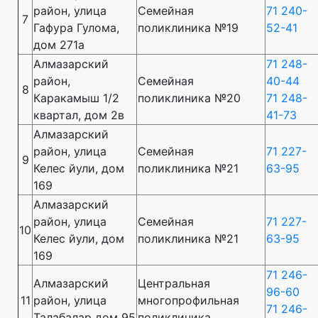
район, улица
Семейная
71 240-
7
Гафура Гулома,
поликлиника №19
52-41
дом 271а
Алмазарский
71 248-
район,
Семейная
40-44
8
Каракамыш 1/2
поликлиника №20
71 248-
квартал, дом 2в
41-73
Алмазарский
район, улица
Семейная
71 227-
9
Келес йули, дом
поликлиника №21
63-95
169
Алмазарский
район, улица
Семейная
71 227-
10
Келес йули, дом
поликлиника №21
63-95
169
71 246-
Алмазарский
Центральная
96-60
11
район, улица
многопрофильная
71 246-
Талабалар дом 95
поликлиника