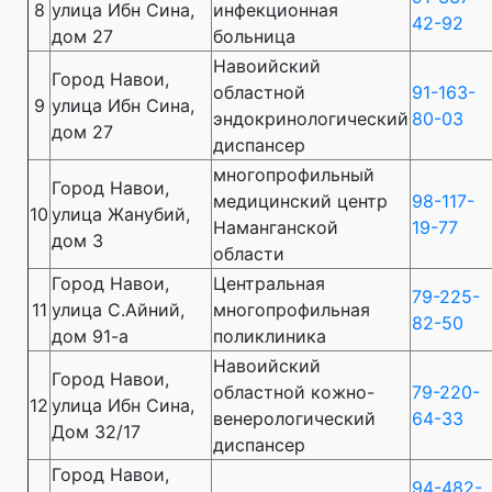
8
улица Ибн Сина,
инфекционная
42-92
дом 27
больница
Навоийский
Город Навои,
областной
91-163-
9
улица Ибн Сина,
эндокринологический
80-03
дом 27
диспансер
многопрофильный
Город Навои,
медицинский центр
98-117-
10
улица Жанубий,
Наманганской
19-77
дом 3
области
Город Навои,
Центральная
79-225-
11
улица C.Айний,
многопрофильная
82-50
дом 91-а
поликлиника
Навоийский
Город Навои,
областной кожно-
79-220-
12
улица Ибн Сина,
венерологический
64-33
Дом 32/17
диспансер
Город Навои,
94-482-