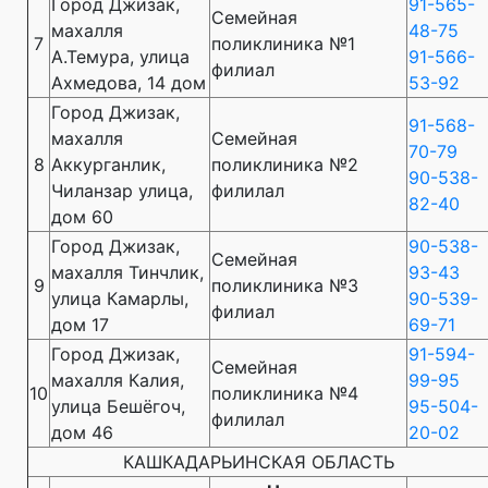
Город Джизак,
91-565-
Семейная
махалля
48-75
7
поликлиника №1
А.Темура, улица
91-566-
филиал
Ахмедова, 14 дом
53-92
Город Джизак,
91-568-
махалля
Семейная
70-79
8
Аккурганлик,
поликлиника №2
90-538-
Чиланзар улица,
филилал
82-40
дом 60
Город Джизак,
90-538-
Семейная
махалля Тинчлик,
93-43
9
поликлиника №3
улица Камарлы,
90-539-
филиал
дом 17
69-71
Город Джизак,
91-594-
Семейная
махалля Калия,
99-95
10
поликлиника №4
улица Бешёгоч,
95-504-
филилал
дом 46
20-02
КАШКАДАРЬИНСКАЯ ОБЛАСТЬ