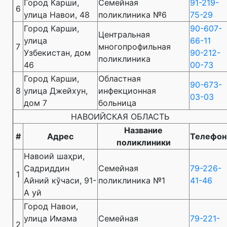
Город Карши,
Семейная
91-219-
6
улица Навои, 48
поликлиника №6
75-29
Город Карши,
90-607-
Центральная
улица
66-11
7
многопрофильная
Узбекистан, дом
90-212-
поликлиника
46
00-73
Город Карши,
Областная
90-673-
8
улица Джейхун,
инфекционная
03-03
дом 7
больница
НАВОИЙСКАЯ ОБЛАСТЬ
Название
#
Адрес
Телефон
поликлиники
Навоий шаҳри,
Садриддин
Семейная
79-226-
1
Айний кўчаси, 91-
поликлиника №1
41-46
А уй
Город Навои,
улица Имама
Семейная
79-221-
2