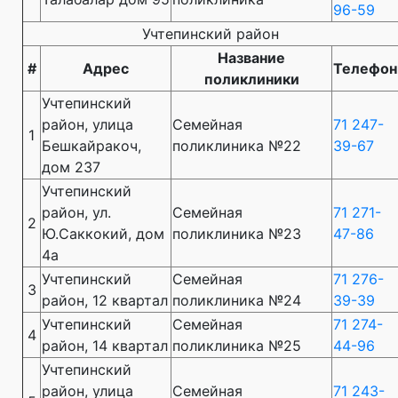
96-59
Учтепинский район
Название
#
Адрес
Телефон
поликлиники
Учтепинский
район, улица
Семейная
71 247-
1
Бешкайракоч,
поликлиника №22
39-67
дом 237
Учтепинский
район, ул.
Семейная
71 271-
2
Ю.Саккокий, дом
поликлиника №23
47-86
4а
Учтепинский
Семейная
71 276-
3
район, 12 квартал
поликлиника №24
39-39
Учтепинский
Семейная
71 274-
4
район, 14 квартал
поликлиника №25
44-96
Учтепинский
район, улица
Семейная
71 243-