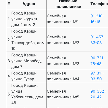
Название
#
Адрес
Телефон
поликлиники
Город Карши,
Семейная
91-210-
1
улица Фуркат,
поликлиника №1
16-16
дом 2 дом 2
Город Карши,
улица
Семейная
91-457-
2
Ташсардоба, дом
поликлиника №2
83-03
10
Город Карши,
Семейная
90-721-
3
улица Мирабад,
поликлиника №3
76-48
дом 7
Город Карши,
Семейная
97-311-
4
улица Гузар
поликлиника №4
03-50
Город Карши,
улица
Семейная
90-352-
5
Узбекистан, дом
поликлиника №5
20-42
48