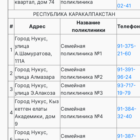
квартал, дом 74
поликлиника
02-41
РЕСПУБЛИКА КАРАКАЛПАКСТАН
Название
#
Адрес
Телефон
поликлиники
Город Нукус,
улица
Семейная
91-375-
1
А.Шамуратова,
поликлиника №1
21-60
111А
Город Нукус,
Семейная
91-391-
2
улица Алмазара
поликлиника №2
96-24
Город Нукус,
Семейная
93-717-
3
улица Э.Алакоза
поликлиника №3
19-79
Город Нукус, Кыз
кетген елаты
Семейная
91-384-
4
Академики, дом
поликлиника №4
32-40
9
Город Нукус,
Семейная
91-387-
5
улица