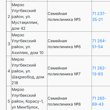
Мирзо
Улугбекский
Семейная
71 237-
2
район, ул.
поликлиника №5
35-21
Мустақиллик,
дом 42
Мирзо
Улугбекский
Семейная
71 264-
3
район, ул.
поликлиника №6
51-54
Ахиллик, дом 10
Мирзо
Улугбекский
Семейная
71 262-
4
район, ул.
поликлиника №7
13-93
Шаҳриобод, дом
218
Мирзо
Улугбекский
Семейная
71 265-
5
район, Корасу-1,
поликлиника №8
69-43
ул Мингбулок,