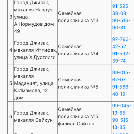
Город Джизак,
91-595-
махалля Навруз,
Семейная
38-08
3
улица
поликлиника №3
90-516-
А.Нормудов дом
90-81
49
97-793-
Город Джизак,
Семейная
42-52
4
махалля Иттифак,
поликлиника №4
91-592-
улица Х.Дустлиги
39-74
Город Джизак,
99-015-
махалля
Семейная
67-07
5
Маданият, улица
поликлиника №5
91-568-
К.Имамова, 12
40-19
дом
99-045-
Семейная
Город Джизак,
13-85
6
поликлиника №5
махалля Сайхун
90-515-
филиал Сайхан
13-85