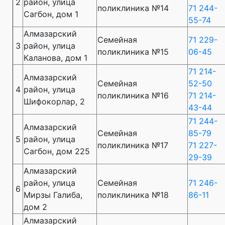
2
район, улица
поликлиника №14
71 244-
Сагбон, дом 1
55-74
Алмазарский
Семейная
71 229-
3
район, улица
поликлиника №15
06-45
Каланова, дом 1
71 214-
Алмазарский
Семейная
52-50
4
район, улица
поликлиника №16
71 214-
Шифокорлар, 2
43-44
71 244-
Алмазарский
Семейная
85-79
5
район, улица
поликлиника №17
71 227-
Сагбон, дом 225
29-39
Алмазарский
район, улица
Семейная
71 246-
6
Мирзы Галиба,
поликлиника №18
86-11
дом 2
Алмазарский