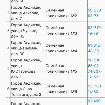
дом 50
Город Андижан,
Семейная
90-258-
2
улица Азизова,
поликлиника №2
93-75
дом 7
Город Андижан,
Семейная
93-717-
3
улица Чулпон,
поликлиника №3
19-79
дом 42
Город Андижан,
Семейная
91-612-
4
улица Найман,
поликлиника №4
48-35
дом 30
Город Андижан,
90-216-
улица
Семейная
65-92
5
Ю.Отабекова,
поликлиника №5
74-237-
дом 1
12-52
Город Андижан,
Семейная
93-780-
6
улица Льва
поликлиника №6
14-60
Толстого, дом 3
91-490-
Город Андижан,