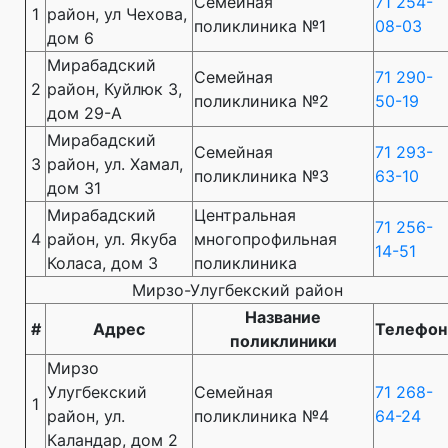
Семейная
71 254-
1
район, ул Чехова,
поликлиника №1
08-03
дом 6
Мирабадский
Семейная
71 290-
2
район, Куйлюк 3,
поликлиника №2
50-19
дом 29-А
Мирабадский
Семейная
71 293-
3
район, ул. Хамал,
поликлиника №3
63-10
дом 31
Мирабадский
Центральная
71 256-
4
район, ул. Якуба
многопрофильная
14-51
Коласа, дом 3
поликлиника
Мирзо-Улугбекский район
Название
#
Адрес
Телефон
поликлиники
Мирзо
Улугбекский
Семейная
71 268-
1
район, ул.
поликлиника №4
64-24
Каландар, дом 2