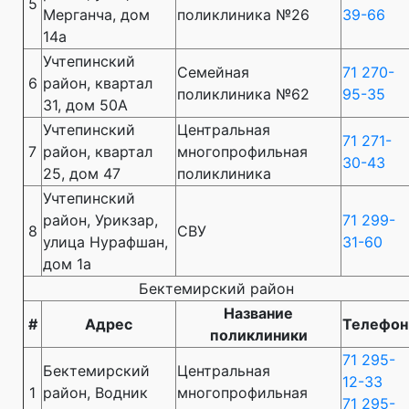
5
Мерганча, дом
поликлиника №26
39-66
14а
Учтепинский
Семейная
71 270-
6
район, квартал
поликлиника №62
95-35
31, дом 50А
Учтепинский
Центральная
71 271-
7
район, квартал
многопрофильная
30-43
25, дом 47
поликлиника
Учтепинский
район, Урикзар,
71 299-
8
СВУ
улица Нурафшан,
31-60
дом 1а
Бектемирский район
Название
#
Адрес
Телефон
поликлиники
71 295-
Бектемирский
Центральная
12-33
1
район, Водник
многопрофильная
71 295-