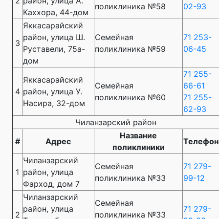
2
район, улица А.
поликлиника №58
02-93
Каххора, 44-дом
Яккасарайский
район, улица Ш.
Семейная
71 253-
3
Руставели, 75а-
поликлиника №59
06-45
дом
71 255-
Яккасарайский
Семейная
66-61
4
район, улица У.
поликлиника №60
71 255-
Насира, 32-дом
62-93
Чиланзарский район
Название
#
Адрес
Телефон
поликлиники
Чиланзарский
Семейная
71 279-
1
район, улица
поликлиника №33
99-12
Фарход, дом 7
Чиланзарский
Семейная
район, улица
71 279-
2
поликлиника №33