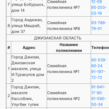
Семейная
12-09
7
улица Бобуршох,
поликлиника №7
95-203-
дом 14
03-16
Город Андижан,
Семейная
93-786-
8
улица Машраб,
поликлиника №8
79-01
дом 37
ДЖИЗАКСКАЯ ОБЛАСТЬ
Название
#
Адрес
Телефон
поликлиники
Город Джизак,
90-539-
Джизакская
Семейная
90-24
1
махалля, улица
поликлиника №1
91-197-
И.Туракулов дом
72-72
2
Город Джизак,
91-941-
махалля
Семейная
17-90
2
Кассоблик,
поликлиника №2
91-590-
Улугбек тупик
50-34