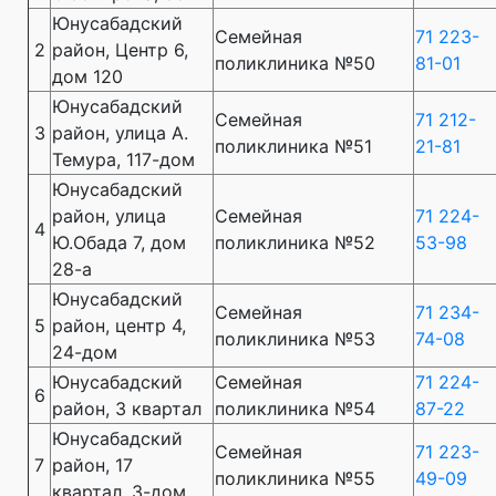
Юнусабадский
Семейная
71 223-
2
район, Центр 6,
поликлиника №50
81-01
дом 120
Юнусабадский
Семейная
71 212-
3
район, улица А.
поликлиника №51
21-81
Темура, 117-дом
Юнусабадский
район, улица
Семейная
71 224-
4
Ю.Обада 7, дом
поликлиника №52
53-98
28-а
Юнусабадский
Семейная
71 234-
5
район, центр 4,
поликлиника №53
74-08
24-дом
Юнусабадский
Семейная
71 224-
6
район, 3 квартал
поликлиника №54
87-22
Юнусабадский
Семейная
71 223-
7
район, 17
поликлиника №55
49-09
квартал, 3-дом