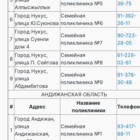
поликлиника №5
36-75
Алпысжыллык
Город Нукус,
Семейная
91-392-
6
улица Ю.Суюнова
поликлиника №6
26-11
Город Нукус,
Семейная
90-723-
7
улица Суенли
поликлиника №7
28-05
дом 4
Город Нукус,
Семейная
61-229-
8
улица П. Сейтова
поликлиника №8
02-61
Город Нукус,
Семейная
91-378-
9
улица
поликлиника №9
30-48
Абдамбетова
АНДИЖАНСКАЯ ОБЛАСТЬ
Название
#
Адрес
Телефон
поликлиники
Город Андижан,
улица
Семейная
93-417-
1
Андижанская,
поликлиника №1
88-11