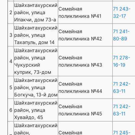
Шайхантахурский
Семейная
71 243-
2
район, улица
поликлиника №41
32-17
Ипакчи, дом 73-а
Шайхантахурский
Семейная
71 241-
3
район, улица
поликлиника №42
80-89
Тахапуль, дом 14
Шайхантахурский
район, улица
Семейная
71 278-
4
Чукурский
поликлиника №43
16-19
куприк, 73-дом
Шайхантахурский
Семейная
71 242-
5
район, улица
поликлиника №44
63-11
Богкуча, 13-й дом
Шайхантахурский
Семейная
71 242-
6
район, улица
поликлиника №45
63-11
Хувайдо, 45
Шайхантахурский
район,
Семейная
71 245-