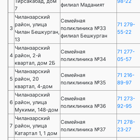
Тирсакабад, дом
98-22
филиал Маданият
7
Чиланзарский
Семейная
район, улица
71 279-
3
поликлиника №33
Чилан Бешкурган,
55-22
филиал Бешкурган
13
Чиланзарский
Семейная
71 277-
4
район, 2-й
поликлиника №34
05-57
квартал, дом 2Б
Чиланзарский
Семейная
71 216-
5
район, 20
поликлиника №35
89-97
квартал, 4-дом
Чиланзарский
Семейная
71 273-
6
район, улица
поликлиника №36
92-95
Мукими, 148-дом
Чиланзарский
Семейная
71 278-
7
район, улица
поликлиника №37
23-27
Катартал 1, 1 дом