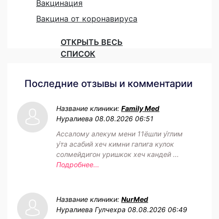
Вакцинация
Вакцина от коронавируса
ОТКРЫТЬ ВЕСЬ
СПИСОК
Последние отзывы и комментарии
Название клиники:
Family Med
Нуралиева
08.08.2026 06:51
Ассалому алекум мени 11ёшли у́глим
у́та асабий хеч кимни гапига кулок
солмейдигон уришкок хеч кандей ...
Подробнее...
Название клиники:
NurMed
Нуралиева Гулчехра
08.08.2026 06:49