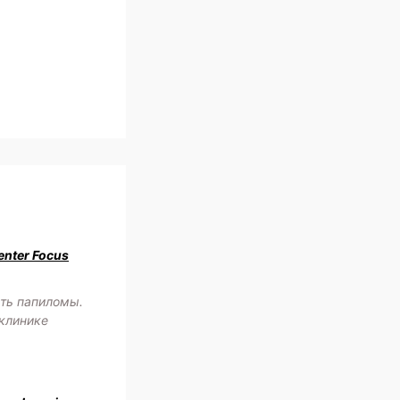
enter Focus
сть папиломы.
 клинике