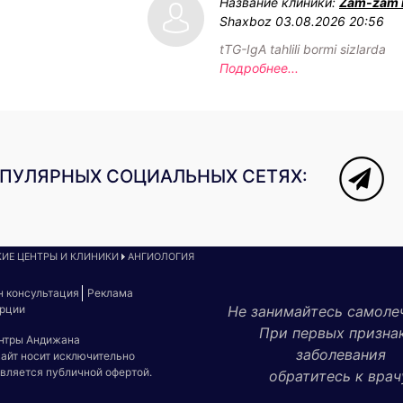
Название клиники:
Zam-zam 
Shaxboz
03.08.2026 20:56
tTG-IgA tahlili bormi sizlarda
Подробнее...
ОПУЛЯРНЫХ СОЦИАЛЬНЫХ СЕТЯХ:
ИЕ ЦЕНТРЫ И КЛИНИКИ
АНГИОЛОГИЯ
н консультация
Реклама
урции
Не занимайтесь самоле
При первых призна
ентры Андижана
заболевания
сайт носит исключительно
является публичной офертой.
обратитесь к врач