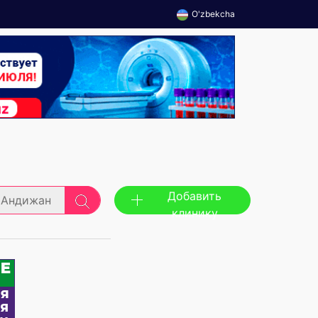
O'zbekcha
Добавить
Андижан
клинику