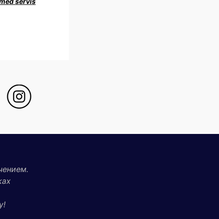
med servis
чением.
ках
у!