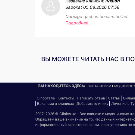
Название клиники:
iVision
Saboxat
05.08.2026 07:58
Qabulga qachon borsam bo'ladi
Подробнее...
ВЫ МОЖЕТЕ ЧИТАТЬ НАС В П
ВЫ НАХОДИТЕСЬ ЗДЕСЬ:
ВСЕ КЛИНИКИ
МЕДИЦИНСК
О портале
Контакты
Написать отзыв
Статьи
Онлай
Вакансии в клиниках
Добавить клинику
Лечение в Т
2017-2026 © Clinics.uz - Все клиники и медицинские ц
Обращаем ваше внимание на то, что данный интернет-
информационный характер и ни при каких условиях не 