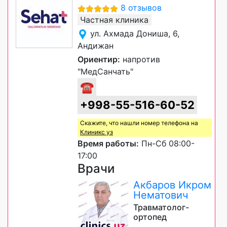
8 отзывов
Частная клиника
ул. Ахмада Дониша, 6,
Андижан
Ориентир:
напротив
"МедСанчать"
☎
+998-55-516-60-52
Скажите, что нашли номер телефона на
Клиникс уз
Время работы:
Пн-Сб 08:00-
17:00
Врачи
Акбаров Икром
Нематович
Травматолог-
ортопед