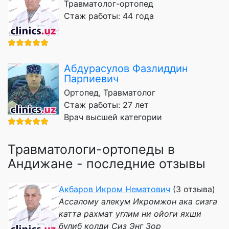
Травматолог-ортопед
Стаж работы: 44 года
Абдурасулов Фазлиддин
Парпиевич
Ортопед, Травматолог
Стаж работы: 27 лет
Врач высшей категории
Травматологи-ортопеды в
Андижане - последние отзывы
Акбаров Икром Нематович
(3 отзыва)
Ассалому алекум Икромжон ака сизга
катта рахмат углим ни ойоги яхши
булиб колди Сиз Энг Зор