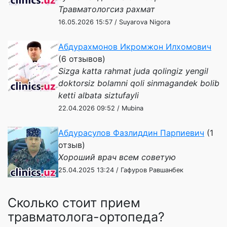
Травматологсиз рахмат
16.05.2026 15:57 / Suyarova Nigora
Абдурахмонов Икромжон Илхомович
(6 отзывов)
Sizga katta rahmat juda qolingiz yengil
doktorsiz bolamni qoli sinmagandek bolib
ketti albata siztufayli
22.04.2026 09:52 / Mubina
Абдурасулов Фазлиддин Парпиевич
(1
отзыв)
Хороший врач всем советую
25.04.2025 13:24 / Гафуров Равшанбек
Сколько стоит прием
травматолога-ортопеда?