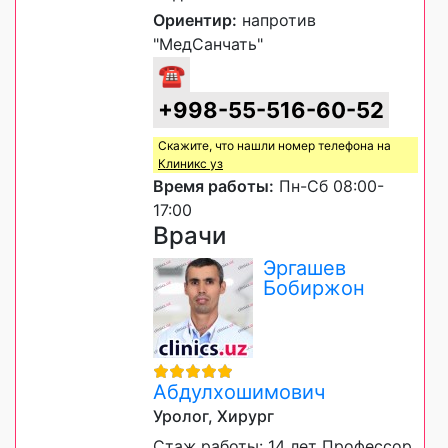
Ориентир:
напротив
"МедСанчать"
☎
+998-55-516-60-52
Скажите, что нашли номер телефона на
Клиникс уз
Время работы:
Пн-Сб 08:00-
17:00
Врачи
Эргашев
Бобиржон
Абдулхошимович
Уролог, Хирург
Стаж работы: 14 лет Профессор