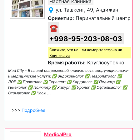
Частная клиника
ул. Ташкент, 49, Андижан
Ориентир:
Перинатальный центр
☎
+998-95-203-08-03
Скажите, что нашли номер телефона на
Клиникс уз
Время работы:
Круглосуточно
Med City - В нашей современной клинике есть следующие врачи
и медицинские услуги: ✅ Эндокринолог ✅ Невропатолог ✅
ЛОР ✅ Проктолог ✅ Терапевт ✅ Кардиолог ✅ Педиатр ✅
Гинеколог ✅ Психиатр ✅ Хирург ✅ Уролог ✅ Офтальмолог ✅
Стоматолог ✅ Косм
...
>>>
Подробнее
MedicalPro