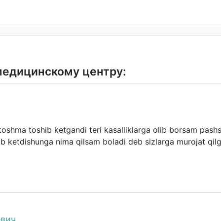
медицинскому центру:
oshma toshib ketgandi teri kasalliklarga olib borsam pas
ib ketdishunga nima qilsam boladi deb sizlarga murojat qi
евич