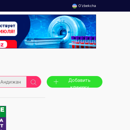
O'zbekcha
Добавить
Андижан
клинику