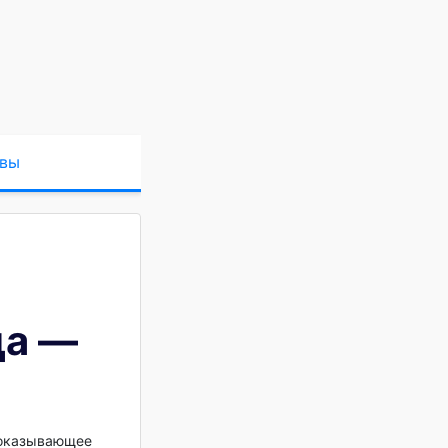
вы
ца —
казывающее