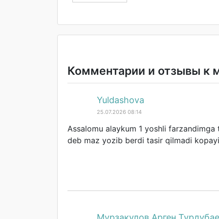
Комментарии и отзывы к 
Yuldashova
25.07.2026 08:14
Assalomu alaykum 1 yoshli farzandimga t
deb maz yozib berdi tasir qilmadi kopay
Мурзакулов Арген Турдуба