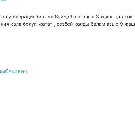
 жолу операция болгон 6айда башталып 3 жашында ток
ния кала болуп жатат , сезбей калды балам азыр 9 жаш
ныбекович