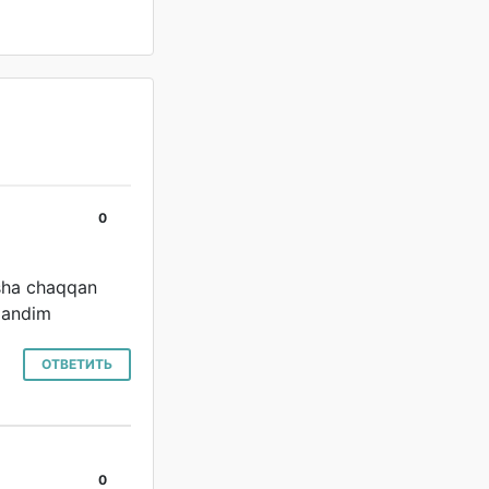
0
#
hsha chaqqan
lgandim
ОТВЕТИТЬ
0
#