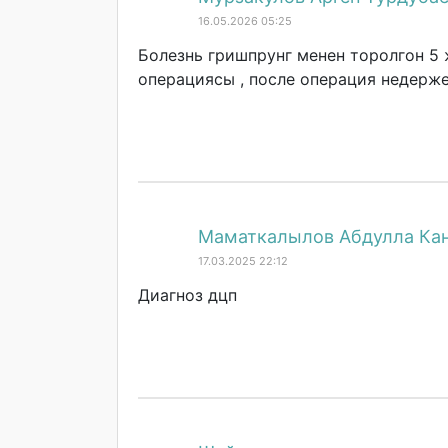
16.05.2026 05:25
Болезнь гришпрунг менен торолгон 5
операциясы , после операция недерже
Маматкалылов Абдулла Ка
17.03.2025 22:12
Диагноз дцп