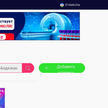
O'zbekcha
Добавить
Андижан
клинику