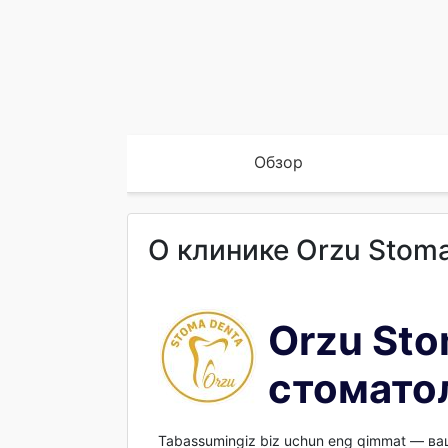
Обзор
О клинике Orzu Stom
Orzu Sto
стомато
Tabassumingiz biz uchun eng qimmat — в