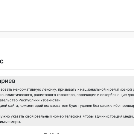
с
ариев
зовать ненормативную лексику, призывать к национальной и религиозной 
ионалистического, расистского характера, порочащие и оскорбляющие дос
тельство Республики Узбекистан.
ией сайта, комментарий пользователя будет удален без каких-либо предв
 нужно указать свой реальный номер телефона, чтобы администрация меди
димые меры.