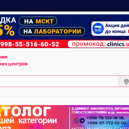
ник
ких центров