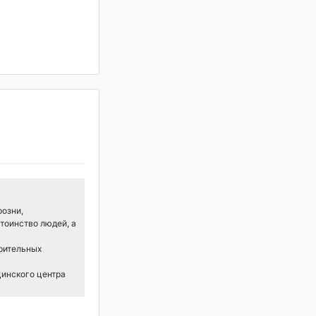
розни,
тоинство людей, а
арительных
цинского центра