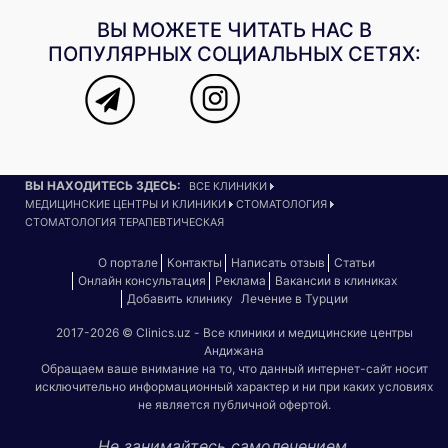
ВЫ МОЖЕТЕ ЧИТАТЬ НАС В
ПОПУЛЯРНЫХ СОЦИАЛЬНЫХ СЕТЯХ:
ВЫ НАХОДИТЕСЬ ЗДЕСЬ:
ВСЕ КЛИНИКИ
МЕДИЦИНСКИЕ ЦЕНТРЫ И КЛИНИКИ
СТОМАТОЛОГИЯ
СТОМАТОЛОГИЯ ТЕРАПЕВТИЧЕСКАЯ
О портале
Контакты
Написать отзыв
Статьи
Онлайн консультация
Реклама
Вакансии в клиниках
Добавить клинику
Лечение в Турции
2017-2026 © Clinics.uz - Все клиники и медицинские центры
Андижана
Обращаем ваше внимание на то, что данный интернет-сайт носит
исключительно информационный характер и ни при каких условиях
не является публичной офертой.
Не занимайтесь самолечением.