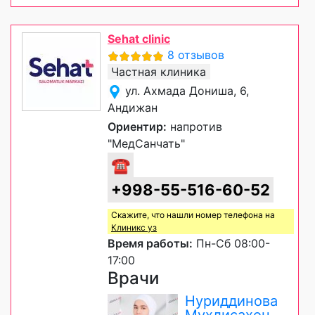
Sehat clinic
8 отзывов
Частная клиника
ул. Ахмада Дониша, 6,
Андижан
Ориентир:
напротив
"МедСанчать"
☎
+998-55-516-60-52
Скажите, что нашли номер телефона на
Клиникс уз
Время работы:
Пн-Сб 08:00-
17:00
Врачи
Нуриддинова
Мухлисахон