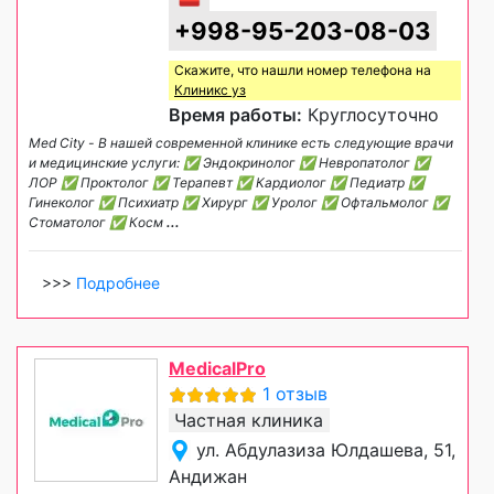
+998-95-203-08-03
Скажите, что нашли номер телефона на
Клиникс уз
Время работы:
Круглосуточно
Med City - В нашей современной клинике есть следующие врачи
и медицинские услуги: ✅ Эндокринолог ✅ Невропатолог ✅
ЛОР ✅ Проктолог ✅ Терапевт ✅ Кардиолог ✅ Педиатр ✅
Гинеколог ✅ Психиатр ✅ Хирург ✅ Уролог ✅ Офтальмолог ✅
Стоматолог ✅ Косм
...
>>>
Подробнее
MedicalPro
1 отзыв
Частная клиника
ул. Абдулазиза Юлдашева, 51,
Андижан