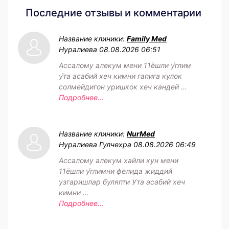
Последние отзывы и комментарии
Название клиники:
Family Med
Нуралиева
08.08.2026 06:51
Ассалому алекум мени 11ёшли у́глим
у́та асабий хеч кимни гапига кулок
солмейдигон уришкок хеч кандей ...
Подробнее...
Название клиники:
NurMed
Нуралиева Гулчехра
08.08.2026 06:49
Ассалому алекум хайли кун мени
11ёшли у́глимни фелида жиддий
узгаришлар буляпти Ута асабий хеч
кимни ...
Подробнее...