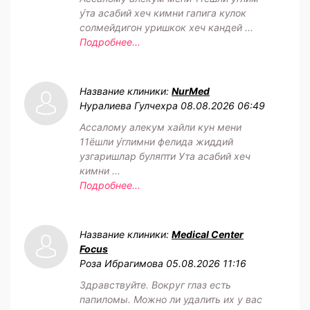
у́та асабий хеч кимни гапига кулок
солмейдигон уришкок хеч кандей ...
Подробнее...
Название клиники:
NurMed
Нуралиева Гулчехра
08.08.2026 06:49
Ассалому алекум хайли кун мени
11ёшли у́глимни фелида жиддий
узгаришлар буляпти Ута асабий хеч
кимни ...
Подробнее...
Название клиники:
Medical Center
Focus
Роза Ибрагимова
05.08.2026 11:16
Здравствуйте. Вокруг глаз есть
папиломы. Можно ли удалить их у вас