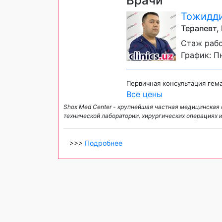
Врачи
Тожидди
Терапевт,
Стаж рабо
График: Пн
Первичная консультация гем
Все цены
Shox Med Center - крупнейшая частная медицинская 
технической лаборатории, хирургических операциях 
>>>
Подробнее