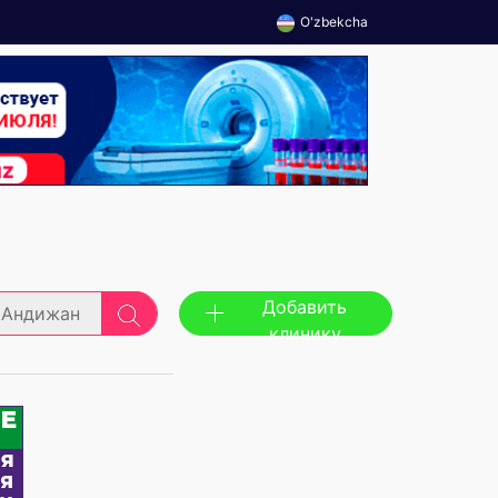
O'zbekcha
Добавить
Андижан
клинику