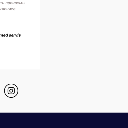
сть папиломы.
 клинике
med servis