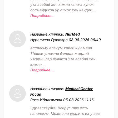
у́та асабий хеч кимни гапига кулок
солмейдигон уришкок хеч кандей ...
Подробнее...
Название клиники:
NurMed
Нуралиева Гулчехра
08.08.2026 06:49
Ассалому алекум хайли кун мени
11ёшли у́глимни фелида жиддий
узгаришлар буляпти Ута асабий хеч
кимни ...
Подробнее...
Название клиники:
Medical Center
Focus
Роза Ибрагимова
05.08.2026 11:16
Здравствуйте. Вокруг глаз есть
папиломы. Можно ли удалить их у вас