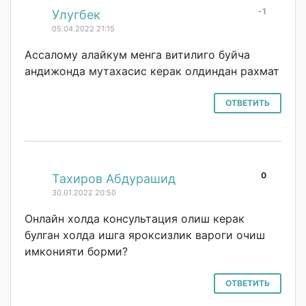
-1
#
Улугбек
05.04.2022 21:15
Ассалому алайкум менга витилиго буйча
андижонда мутахасис керак олдиндан рахмат
ОТВЕТИТЬ
0
#
Тахиров Абдурашид
30.01.2022 20:50
Онлайн холда консультация олиш керак
булган холда ишга яроксизлик вароги очиш
имконияти борми?
ОТВЕТИТЬ