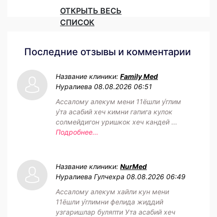
ОТКРЫТЬ ВЕСЬ
СПИСОК
Последние отзывы и комментарии
Название клиники:
Family Med
Нуралиева
08.08.2026 06:51
Ассалому алекум мени 11ёшли у́глим
у́та асабий хеч кимни гапига кулок
солмейдигон уришкок хеч кандей ...
Подробнее...
Название клиники:
NurMed
Нуралиева Гулчехра
08.08.2026 06:49
Ассалому алекум хайли кун мени
11ёшли у́глимни фелида жиддий
узгаришлар буляпти Ута асабий хеч