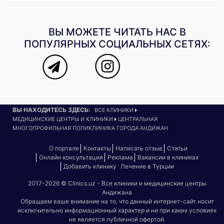
ВЫ МОЖЕТЕ ЧИТАТЬ НАС В
ПОПУЛЯРНЫХ СОЦИАЛЬНЫХ СЕТЯХ:
ВЫ НАХОДИТЕСЬ ЗДЕСЬ:
ВСЕ КЛИНИКИ
МЕДИЦИНСКИЕ ЦЕНТРЫ И КЛИНИКИ
ЦЕНТРАЛЬНАЯ
МНОГОПРОФИЛЬНАЯ ПОЛИКЛИНИКА ГОРОДА АНДИЖАН
О портале
Контакты
Написать отзыв
Статьи
Онлайн консультация
Реклама
Вакансии в клиниках
Добавить клинику
Лечение в Турции
2017-2026 © Clinics.uz - Все клиники и медицинские центры
Андижана
Обращаем ваше внимание на то, что данный интернет-сайт носит
исключительно информационный характер и ни при каких условиях
не является публичной офертой.