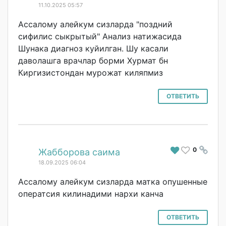
11.10.2025 05:57
Ассалому алейкум сизларда "поздний
сифилис сыкрытый" Анализ натижасида
Шунака диагноз куйилган. Шу касали
даволашга врачлар борми Хурмат бн
Киргизистондан мурожат киляпмиз
ОТВЕТИТЬ
0
#
Жабборова саима
18.09.2025 06:04
Ассалому алейкум сизларда матка опушенные
оператсия килинадими нархи канча
ОТВЕТИТЬ