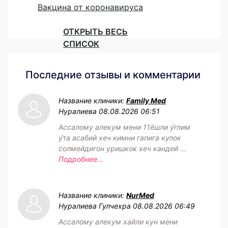
Вакцина от коронавируса
ОТКРЫТЬ ВЕСЬ
СПИСОК
Последние отзывы и комментарии
Название клиники:
Family Med
Нуралиева
08.08.2026 06:51
Ассалому алекум мени 11ёшли у́глим
у́та асабий хеч кимни гапига кулок
солмейдигон уришкок хеч кандей ...
Подробнее...
Название клиники:
NurMed
Нуралиева Гулчехра
08.08.2026 06:49
Ассалому алекум хайли кун мени